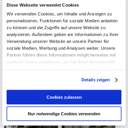
Diese Webseite verwendet Cookies
Erdbau
Verlegung von Schmutzwasserleitungen
Wir verwenden Cookies, um Inhalte und Anzeigen zu
personalisieren, Funktionen für soziale Medien anbieten
legen von Abwasseranschlüssen
zu können und die Zugriffe auf unsere Website zu
Pflasterarbeiten aller Art
analysieren. Außerdem geben wir Informationen zu Ihrer
asphaltieren von Hofeinfahrten
Verwendung unserer Website an unsere Partner für
Einbau von Bio Kläranlagen
soziale Medien, Werbung und Analysen weiter. Unsere
Betonarbeiten - Herstellung von Bodenplatten und
Partner führen diese Informationen möglicherweise mit
Fundamenten
weiteren Daten zusammen, die Sie ihnen bereitgestellt
Herstellen von Außenanlagen
haben oder die sie im Rahmen Ihrer Nutzung der Dienste
Landschaftsbau zur Gestaltung von Außenanlagen
gesammelt haben.
Details zeigen
Zaunbau
Kleinreparaturen im Hochbau
Reparaturarbeiten an Fassade,
Cookies zulassen
Haus, Hof, Garten
Nur notwendige Cookies verwenden